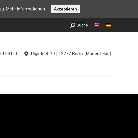
r & Light
Special Effects
Sales
Company
zu.
Mehr Informationen
Akzeptieren
Search:
Suche
720 031-0
Rigistr. 8-10 | 12277 Berlin (Marienfelde)