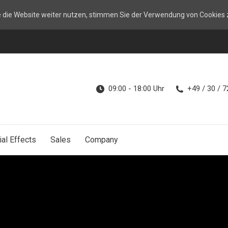
Fireworks
Job Offers
Lase
e die Website weiter nutzen, stimmen Sie der Verwendung von Cookies 
09:00 - 18:00 Uhr
+49 / 30 / 
al Effects
Sales
Company