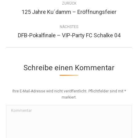
ZURÜCK
navigation
125 Jahre Ku´damm – Eröffnungsfeier
Previous
project:
NÄCHSTES
DFB-Pokalfinale – VIP-Party FC Schalke 04
Next
project:
Schreibe einen Kommentar
Ihre E-Mail-Adresse wird nicht veröffentlicht. Pflichtfelder sind mit
*
markiert.
Kommentar