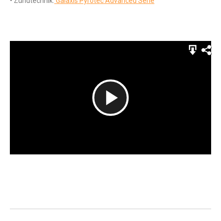
•
Zündtechnik:
Galaxis Pyrotec Advanced Serie
Play
Video
Project