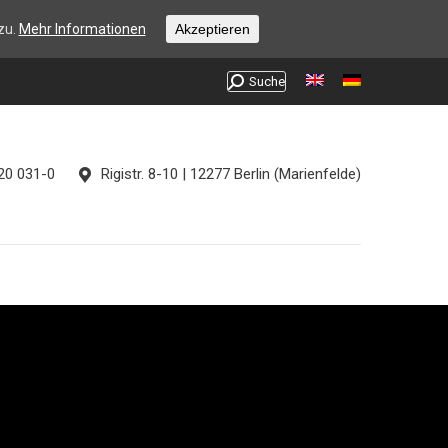
 Effects
Referenzen
Handel
Unternehmen
zu.
Mehr Informationen
Akzeptieren
Search:
Suche
720 031-0
Rigistr. 8-10 | 12277 Berlin (Marienfelde)